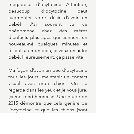
mégadose d’ocytocine Attention, 
beaucoup d’ocytocine peut 
augmenter votre désir d’avoir un 
bébé! J’ai souvent vu ce 
phénomène chez des mères 
d’enfants plus âgés qui tiennent un 
nouveau-né quelques minutes et 
disent: ah mon dieu, je veux un autre 
bébé. Heureusement, ça passe vite! 
Ma façon d’avoir un peu d’ocytocine 
tous les jours: maintenir un contact 
visuel avec mon chien. On se 
regarde dans les yeux et je vous jure, 
ça me rend heureuse. Une étude de 
2015 démontre que cela genère de 
l’ocytocine et que les chiens (sont 
brillants!) ont probablement appris 
ce comportement car il favorise 
l’attachement du maître et renforce 