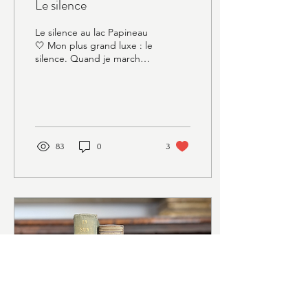
Le silence
Le silence au lac Papineau
🤍 Mon plus grand luxe : le
silence. Quand je marche
avec Tarka sur le bord de la
rivière des Prairies, il...
83
0
3