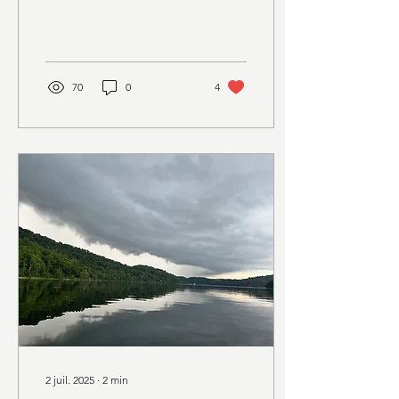
difficile. J’étais une enfant
très...
70
0
4
2 juil. 2025
∙
2
min