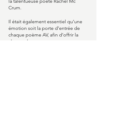
la talentueuse poète Rachel Mc 
Crum.
Il était également essentiel qu’une 
émotion soit la porte d’entrée de 
chaque poème AV, afin d’offrir la 
chance de nommer et mettre en 
poésie une émotion, qu'elle soit 
désagréable ou agréable. En tant 
que parent d’autiste, je sais que 
reconnaître une émotion peut être 
difficile pour certaines personnes, 
mais qu'une approche ludique peut 
faciliter le processus. L'inclusivité est 
au cœur de ma démarche.
Remerciements
Ce projet à été élaboré lors d’un 
bootcamp multiplateforme avec 
l’agence TOPO, a été soutenu par le 